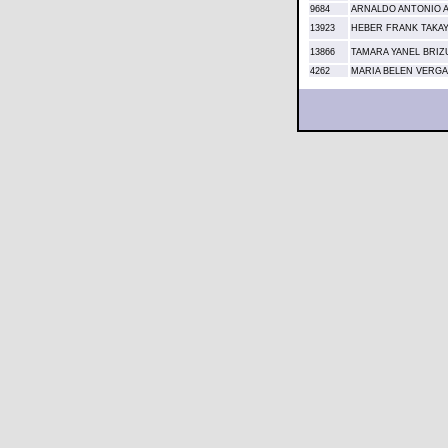
9684
ARNALDO ANTONIO 
13923
HEBER FRANK TAKA
13866
TAMARA YANEL BRIZ
4262
MARIA BELEN VERGA