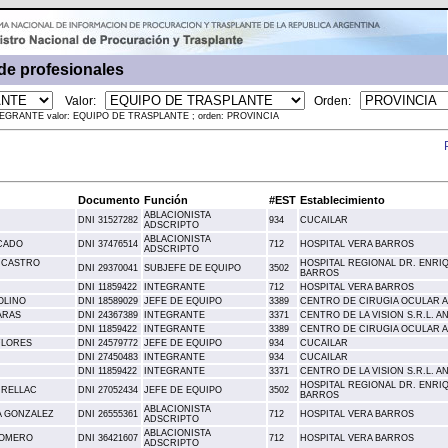
de profesionales
Valor:
Orden:
INTEGRANTE valor: EQUIPO DE TRASPLANTE ; orden: PROVINCIA
Documento
Función
#EST
Establecimiento
ABLACIONISTA
DNI 31527282
934
CUCAILAR
ADSCRIPTO
ABLACIONISTA
CADO
DNI 37476514
712
HOSPITAL VERA BARROS
ADSCRIPTO
 CASTRO
HOSPITAL REGIONAL DR. ENRI
DNI 29370041
SUBJEFE DE EQUIPO
3502
BARROS
DNI 11859422
INTEGRANTE
712
HOSPITAL VERA BARROS
OLINO
DNI 18589029
JEFE DE EQUIPO
3389
CENTRO DE CIRUGIA OCULAR 
ARAS
DNI 24367389
INTEGRANTE
3371
CENTRO DE LA VISION S.R.L. 
DNI 11859422
INTEGRANTE
3389
CENTRO DE CIRUGIA OCULAR 
FLORES
DNI 24579772
JEFE DE EQUIPO
934
CUCAILAR
DNI 27450483
INTEGRANTE
934
CUCAILAR
DNI 11859422
INTEGRANTE
3371
CENTRO DE LA VISION S.R.L. 
HOSPITAL REGIONAL DR. ENRI
HRELLAC
DNI 27052434
JEFE DE EQUIPO
3502
BARROS
ABLACIONISTA
A GONZALEZ
DNI 26555361
712
HOSPITAL VERA BARROS
ADSCRIPTO
ABLACIONISTA
ROMERO
DNI 36421607
712
HOSPITAL VERA BARROS
ADSCRIPTO