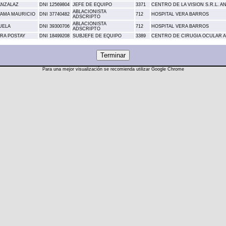
ANZALAZ
DNI 12569804
JEFE DE EQUIPO
3371
CENTRO DE LA VISION S.R.L. 
ABLACIONISTA
YAMA MAURICIO
DNI 37740482
712
HOSPITAL VERA BARROS
ADSCRIPTO
ABLACIONISTA
UELA
DNI 39300706
712
HOSPITAL VERA BARROS
ADSCRIPTO
RA POSTAY
DNI 18499208
SUBJEFE DE EQUIPO
3389
CENTRO DE CIRUGIA OCULAR 
Para una mejor visualización se recomienda utilizar Google Chrome