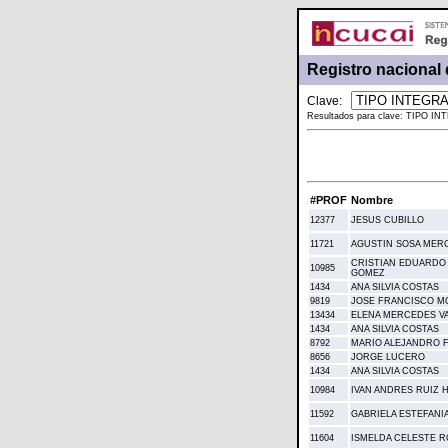
Registro nacional 
Clave:
Resultados para clave: TIPO 
#PROF
Nombre
12377
JESUS CUBILLO
11721
AGUSTIN SOSA MER
CRISTIAN EDUARDO
10985
GOMEZ
1434
ANA SILVIA COSTAS
9819
JOSE FRANCISCO M
13434
ELENA MERCEDES V
1434
ANA SILVIA COSTAS
8792
MARIO ALEJANDRO 
8656
JORGE LUCERO
1434
ANA SILVIA COSTAS
10984
IVAN ANDRES RUIZ 
11592
GABRIELA ESTEFANI
11604
ISMELDA CELESTE 