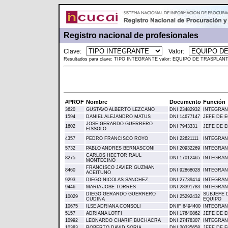
Registro nacional de profesionales
Clave:
Valor:
Resultados para clave: TIPO INTEGRANTE valor: EQUIPO DE TRASPLANT
#PROF
Nombre
Documento
Función
3620
GUSTAVO ALBERTO LEZCANO
DNI 23482932
INTEGRAN
1594
DANIEL ALEJANDRO MATUS
DNI 14677147
JEFE DE 
JOSE GERARDO GUERRERO
1602
DNI 7943331
JEFE DE 
FISSOLO
4357
PEDRO FRANCISCO ROYO
DNI 22621111
INTEGRAN
5732
PABLO ANDRES BERNASCONI
DNI 20932269
INTEGRAN
CARLOS HECTOR RAUL
8275
DNI 17012465
INTEGRAN
MONTECINO
FRANCISCO JAVIER GUZMAN
8460
DNI 92868028
INTEGRAN
ACEITUNO
9293
DIEGO NICOLAS SANCHEZ
DNI 27739414
INTEGRAN
9446
MARIA JOSE TORRES
DNI 28391783
INTEGRAN
DIEGO GERARDO GUERRERO
SUBJEFE 
10029
DNI 25292432
CUDINA
EQUIPO
10675
ILSE ADRIANA CONSOLI
DNIF 6494400
INTEGRAN
5157
ADRIANA LOTFI
DNI 17640862
JEFE DE 
10992
LEONARDO CHARIF BUCHACRA
DNI 27478307
INTEGRAN
10383
ROBERTO DAVID SORIA
DNI 20335658
JEFE DE 