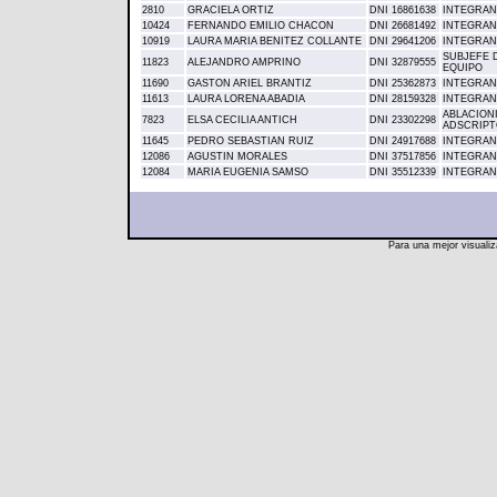
2810
GRACIELA ORTIZ
DNI 16861638
INTEGRAN
10424
FERNANDO EMILIO CHACON
DNI 26681492
INTEGRAN
10919
LAURA MARIA BENITEZ COLLANTE
DNI 29641206
INTEGRAN
SUBJEFE 
11823
ALEJANDRO AMPRINO
DNI 32879555
EQUIPO
11690
GASTON ARIEL BRANTIZ
DNI 25362873
INTEGRAN
11613
LAURA LORENA ABADIA
DNI 28159328
INTEGRAN
ABLACIONI
7823
ELSA CECILIA ANTICH
DNI 23302298
ADSCRIPT
11645
PEDRO SEBASTIAN RUIZ
DNI 24917688
INTEGRAN
12086
AGUSTIN MORALES
DNI 37517856
INTEGRAN
12084
MARIA EUGENIA SAMSO
DNI 35512339
INTEGRAN
Para una mejor visuali