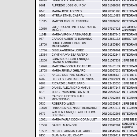
9861
ALFREDO JOSE GUIROY
DNI 31089583
INTEGRAN
9446
MARIA JOSE TORRES
DNI 28391783
INTEGRAN
9292
MYRNA ETHEL CABRAL
DNI 20116485
INTEGRAN
11535
MARTIN MIGUEL ESTEFAN
DNI 32879006
INTEGRAN
PATRICIA ANTONELLA MIRANDA
ABLACIONI
10680
DNI 37517423
MUÑOS
ADSCRIPT
11648
MARIA VIRGINIA ABIHAGGLE
DNI 24627946
INTEGRAN
977
CARLOS ALBERTO BONANNO
DNI 12621172
DIRECTOR
HUGO GABRIEL BUSTOS
13760
DNI 31855399
INTEGRAN
MUSCIANISI
10786
GISELA ANDREA LOPEZ
DNI 33579761
INTEGRAN
13334
CYNTHIA VANESA RIVERO
DNI 30242344
INTEGRAN
GONZALO CESAR ENRIQUE
12206
DNI 21587238
JEFE DE 
LINARES TABOADA
12090
MARTINA GONZALEZ TREJO
DNI 33461169
INTEGRAN
13758
MARIA JIMENA GHILARDI
DNI 29057039
INTEGRAN
1079
ANGEL GUSTAVO SEDEVICH
DNI 8368613
JEFE DE 
6989
DIEGO SEBASTIAN CUTROPIA
DNI 27062121
INTEGRAN
6988
RICARDO JAVIER SARDI
DNI 22423536
JEFE DE 
1594
DANIEL ALEJANDRO MATUS
DNI 14677147
INTEGRAN
8278
JORGE WASHINGTON MUT
DNI 20505046
INTEGRAN
CARLOS HECTOR RAUL
8275
DNI 17012465
INTEGRAN
MONTECINO
5730
ROBERTO WELTI
DNI 10350337
JEFE DE 
10676
PABLO ISMAEL NASIF BERNARDI
DNI 32571917
INTEGRAN
WALTER ENRIQUE ATILIO LEIVA
9776
DNI 29192568
INTEGRAN
SERSING
10991
MARIA PAULA COCHICOA MULET
DNI 31286027
JEFE DE 
SUBJEFE 
10580
DANIEL MAGNONI
DNI 23092381
EQUIPO
10582
NESTOR ADRIAN GALLARDO
DNI 24545067
INTEGRAN
8150
JUAN MANUEL ONGAY
DNI 22059417
INTEGRAN